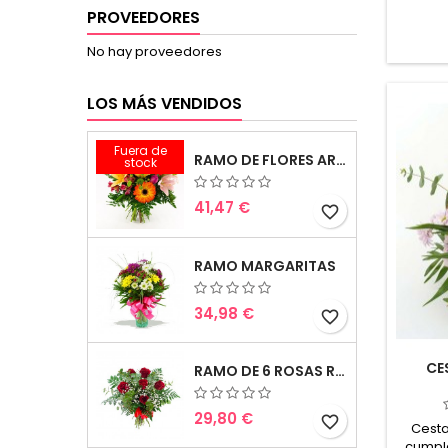
expres
PROVEEDORES
esa per
pod
No hay proveedores
pel
nacimie
LOS MÁS VENDIDOS
etc. E
Fuera de
RAMO DE FLORES ARMONIA
stock
41,47 €
favorite_border
RAMO MARGARITAS
34,98 €
favorite_border
CE
RAMO DE 6 ROSAS ROJAS
29,80 €
favorite_border
Cesta
cumple