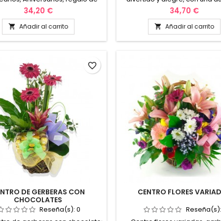
 nacimientos, etc. y también
que te sorprenderá, regala es
34,20 €
34,70 €
 personalizarlo con nuestros
de flores y estarás alegrando 
ementos “peluches”. Envio en
ese persona que tú quieres,
Añadir al carrito
Añadir al carrito


valencia y alrededores.
dudes es el detalle perfe
favorite_border
NTRO DE GERBERAS CON
CENTRO FLORES VARIA
CHOCOLATES
Reseña(s):
0
Reseña(s)