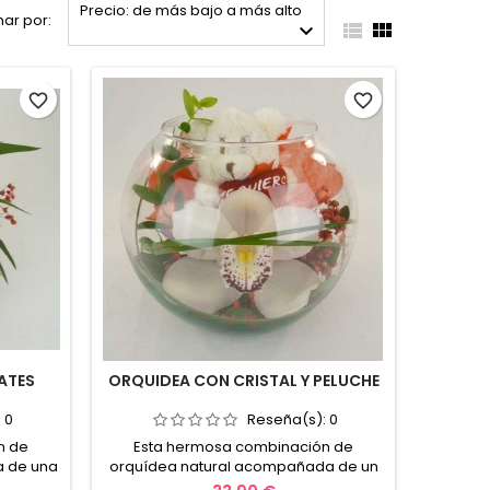
Precio: de más bajo a más alto
ar por:



favorite_border
favorite_border
ATES
ORQUIDEA CON CRISTAL Y PELUCHE
:
0
Reseña(s):
0
n de
Esta hermosa combinación de
a de una
orquídea natural acompañada de un
expresa
peluche expresa todo el cariño y el