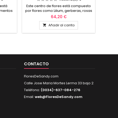
 está
Este centro de flores está compuesto
omentos
por flores como Lilium, gerberas, rosas
tos y
blancas, y más flores dependiendo la
64,20 €
nalizar
temporada, este centro de flores tonos
endiendo
blancos tiene una altura aproximada
Añadir al carrito

 un niño,
de 70cms, está diseñado por nuestros
legable
floristas para una ocasión especial
 Es un
como regalo de bodas, aniversarios, y
iempre
esas celebraciones especiales en
mo día.
nuestra vida. Envio en...
CONTACTO
FloresDeSandy.com
Calle Jose Maria Mortes Lerma 33 bajo 2
Teléfono:
(0034)-637-084-276
Email:
web@FloresDeSandy.com