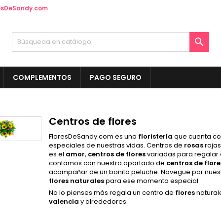
esDeSandy.com
y wishlists
(modalTitle))
rear lista de deseos
niciar sesión

Create new list
confirmMessage))
be iniciar sesión para guardar productos en su lista de deseos.
mbre de la lista de deseos
COMPLEMENTOS
PAGO SEGURO
((cancelText))
Cancelar
((modalDeleteText)
Iniciar sesió
Cancelar
Crear lista de deseo
Centros de flores
FloresDeSandy.com es una
floristería
que cuenta c
especiales de nuestras vidas. Centros de
rosas
rojas
es el
amor
,
centros
de
flores
variadas para regalar
contamos con nuestro apartado de
centros
de
flore
acompañar de un bonito peluche. Navegue por nuest
flores
naturales
para ese momento especial.
No lo pienses más regala un centro de
flores
natural
valencia
y alrededores.