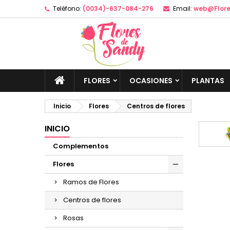
Teléfono:
(0034)-637-084-276
Email:
web@Flor
M
(
C
I
add_circle_outline
((
De
No
FLORES
OCASIONES
PLANTAS
Inicio
Flores
Centros de flores
INICIO
Complementos
Flores
Ramos de Flores
Centros de flores
Rosas