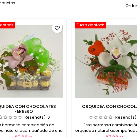
oductos.
Orden
e stock
Fuera de stock
favorite_border
UIDEA CON CHOCOLATES
ORQUIDEA CON CHOCOL
FERRERO
Reseña(s):
0
Reseña(s)
a hermosa combinación de
Esta hermosa combinació
ea natural acompañada de una
orquídea natural acompañad
a caja de chocolates ferrero,
bonita caja de chocolates, 