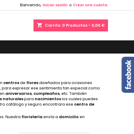
Bienvenido,
Iniciar sesión
o
Crear una cuenta
×
×
×
×
shopping_cart
Carrito:
0
Productos - 0,00 €
)
n
s
on
centros
de
flores
diseñados para ocasiones
, para expresar ese sentimiento tan especial como
 en
aniversarios
,
cumpleaños
, etc. También
s
naturales
para
nacimientos
los cuales puedes
ro catálogo y seguro encontrara ese
centro
de
es. Nuestra
floristería
envía a
domicilio
en