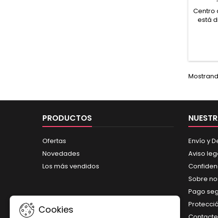
Centro 
está d
con gir
su 
regala
amistas
lo p
peluche
Mostrando
regalo
PRODUCTOS
NUESTR
Ofertas
Envío y 
Novedades
Aviso leg
Los más vendidos
Confiden
Sobre no
Pago se
Protecci
Cookies
Contacte