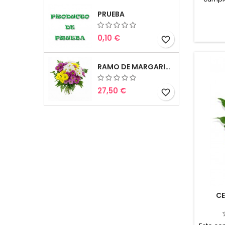
boda,
PRUEBA
puede
compl
0,10 €
favorite_border
RAMO DE MARGARITAS
27,50 €
favorite_border
CE