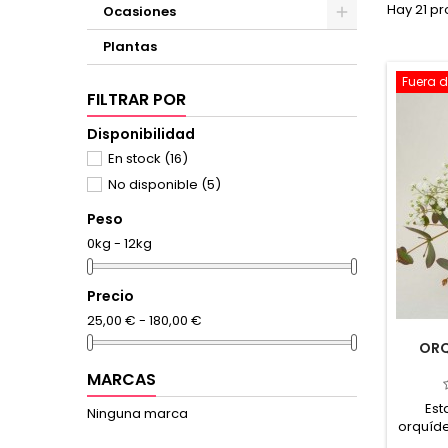
Hay 21 pr
Ocasiones
Plantas
Fuera d
FILTRAR POR
Disponibilidad
En stock
(16)
No disponible
(5)
Peso
0kg - 12kg
Precio
25,00 € - 180,00 €
ORQ
MARCAS
Est
Ninguna marca
orquíd
bonit