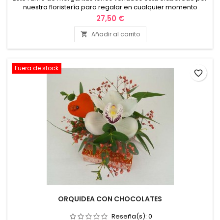
nuestra floristería para regalar en cualquier momento
especial de nuestra vida como puede ser un cumpleaños,
27,50 €
amistad, agradecimiento, etc. No lo pienses más. ¡Regálalo
ya!
Añadir al carrito

Fuera de stock
favorite_border
ORQUIDEA CON CHOCOLATES
Reseña(s):
0