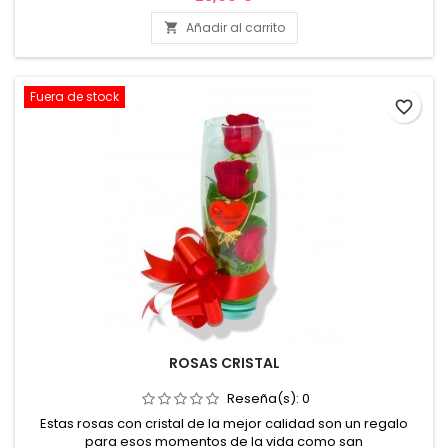
especial. Y también lo podemos complementar con un
peluche así poderlo regalar en nacimientos cumpleaños
Añadir al carrito

aniversarios, etc. Envio en valencia y alrededores.
Fuera de stock
favorite_border
ROSAS CRISTAL
Reseña(s):
0
Estas rosas con cristal de la mejor calidad son un regalo
para esos momentos de la vida como san