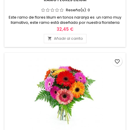
Reseña(s):
0
Este ramo de flores lilium en tonos naranja es un ramo muy
llamativo, este ramo está diseñado por nuestra floristeria
para regalar en ocasiones especiales como cumpleaños,
32,45 €
aniversario, nacimiento, o para esa persona especial en
nuestra vida.
Añadir al carrito

favorite_border