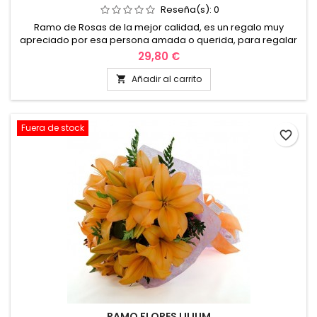
Reseña(s):
0
Ramo de Rosas de la mejor calidad, es un regalo muy
apreciado por esa persona amada o querida, para regalar
en aniversarios o simplemente para tener un detalle en
29,80 €
cualquier momento, “cumpleaños amistad, amor, etc.”
Envío en valencia y alrededores. No lo piense
Añadir al carrito

mas enviar rosas a domicilio es la mejor opción.
Fuera de stock
favorite_border
RAMO FLORES LILIUM