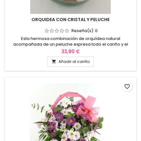
ORQUIDEA CON CRISTAL Y PELUCHE
Reseña(s):
0
Esta hermosa combinación de orquídea natural
acompañada de un peluche expresa todo el cariño y el
amor por esa persona tan especial. También la podemos
33,90 €
regalar para celebrar cumpleaños, aniversarios, etc. No lo
pienses más una orquídea es un regalo muy fino y quedaras
Añadir al carrito

muy bien. Reparto en valencia y alrededores.
favorite_border