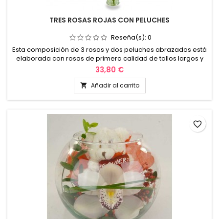
TRES ROSAS ROJAS CON PELUCHES
Reseña(s):
0
Esta composición de 3 rosas y dos peluches abrazados está
elaborada con rosas de primera calidad de tallos largos y
con su cristal violetero ideal para regalar en ocasiones
33,80 €
como aniversarios, enamorados, san Valentín y demás
momentos especiales, y lo mejor es su relación calidad
Añadir al carrito

precio no olvide que son rosas de exportación de la mejor
calidad. ¡Pídelo ya!
favorite_border