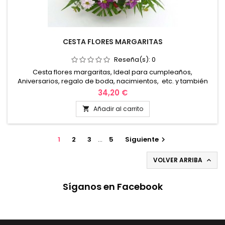
CESTA FLORES MARGARITAS
Reseña(s):
0
Cesta flores margaritas, Ideal para cumpleaños,
Aniversarios, regalo de boda, nacimientos, etc. y también
puede personalizarlo con nuestros complementos
34,20 €
“peluches”. Envio en valencia y alrededores.
Añadir al carrito

1
2
3
…
5
Siguiente

VOLVER ARRIBA

Síganos en Facebook