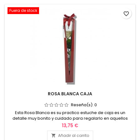
Fuera de stock
favorite_border
ROSA BLANCA CAJA
Reseña(s):
0
Esta Rosa Blanca es su practico estuche de caja es un
detalle muy bonito y cuidado para regalarlo en aquellos
momentos de la vida
13,75 €
como amor, amistad, cumpleaños, aniversario, etc.
Envío en valencia y alrededores. No lo piense
Añadir al carrito
