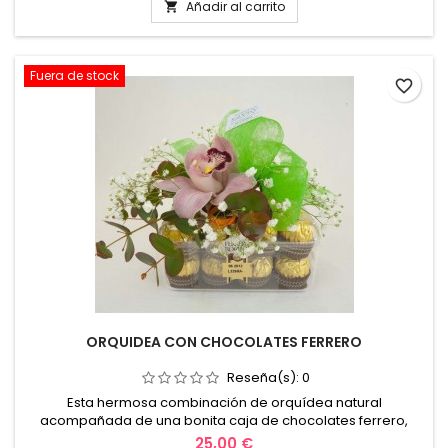
Añadir al carrito

Fuera de stock
favorite_border
ORQUIDEA CON CHOCOLATES FERRERO
Reseña(s):
0
Esta hermosa combinación de orquídea natural
acompañada de una bonita caja de chocolates ferrero,
expresa todo el cariño y el amor por esa persona tan
25,00 €