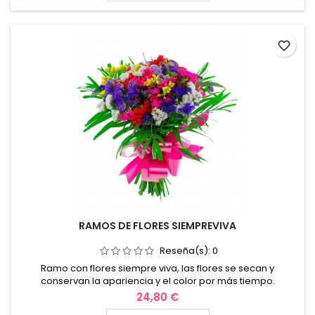
mas enviar rosas a domicilio es la mejor opción.
favorite_border
RAMOS DE FLORES SIEMPREVIVA
Reseña(s):
0
Ramo con flores siempre viva, las flores se secan y
conservan la apariencia y el color por más tiempo.
24,80 €