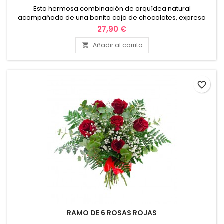
Esta hermosa combinación de orquídea natural
acompañada de una bonita caja de chocolates, expresa
todo el cariño y el amor por esa persona tan especial. Ideal
27,90 €
para regalar en esas celebraciones tan especiales como
cumpleaños, aniversarios, san Valentín, etc. No lo pienses
Añadir al carrito

mas es el regalo ideal. Envio en valencia y alrededores.
favorite_border
RAMO DE 6 ROSAS ROJAS